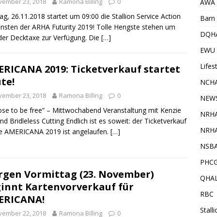
vember 23, 2018
Ramona Billing
0
AWA
g, 26.11.2018 startet um 09:00 die Stallion Service Action
Barn 
nsten der ARHA Futurity 2019! Tolle Hengste stehen um
DQH
er Decktaxe zur Verfügung. Die
[…]
EWU
Lifes
RICANA 2019: Ticketverkauf startet
te!
NCHA
vember 23, 2018
Ramona Billing
0
NEW
se to be free” – Mittwochabend Veranstaltung mit Kenzie
NRH
und Bridleless Cutting Endlich ist es soweit: der Ticketverkauf
NRHA
ie AMERICANA 2019 ist angelaufen.
[…]
NSB
PHC
gen Vormittag (23. November)
QHA
innt Kartenvorverkauf für
RBC
ERICANA!
Stall
vember 22, 2018
Ramona Billing
0