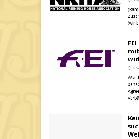
(Ramo
Zusam
(wir 
FEI
mi
wid
No
Wie d
benac
Agree
Verb
Kei
suc
Wel