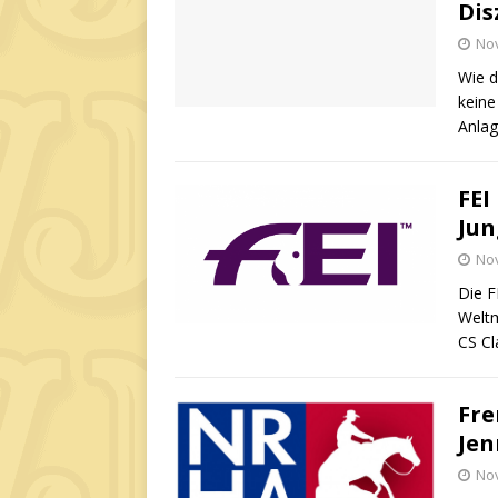
Dis
No
Wie d
keine
Anlag
FEI
Jun
No
Die F
Weltm
CS Cla
Fre
Jen
No