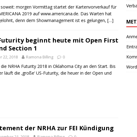
Verb
t soweit: morgen Vormittag startet der Kartenvorverkauf für
AMERICANA 2019 auf www.americana.de. Das Warten hat
gelohnt, denn dem Showmanagement ist es gelungen,
[…]
MET
Anme
uturity beginnt heute mit Open First
Eintr
nd Section 1
Komm
 22, 2018
Ramona Billing
0
die NRHA Futurity 2018 in Oklahoma City an den Start. Bis
Word
 läuft die ‚große‘ US-Futurity, die heuer in der Open und
tement der NRHA zur FEI Kündigung
vember 21, 2018
Ramona Billing
0