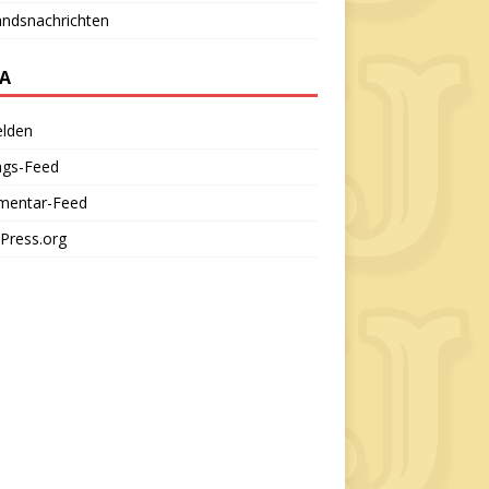
andsnachrichten
A
lden
ags-Feed
entar-Feed
Press.org