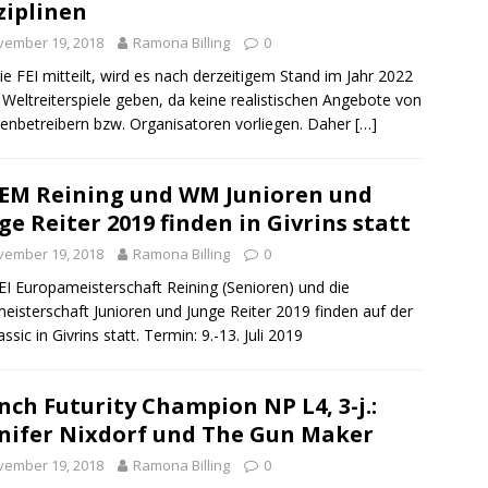
ziplinen
vember 19, 2018
Ramona Billing
0
ie FEI mitteilt, wird es nach derzeitigem Stand im Jahr 2022
 Weltreiterspiele geben, da keine realistischen Angebote von
enbetreibern bzw. Organisatoren vorliegen. Daher
[…]
 EM Reining und WM Junioren und
ge Reiter 2019 finden in Givrins statt
vember 19, 2018
Ramona Billing
0
EI Europameisterschaft Reining (Senioren) und die
eisterschaft Junioren und Junge Reiter 2019 finden auf der
ssic in Givrins statt. Termin: 9.-13. Juli 2019
nch Futurity Champion NP L4, 3-j.:
nifer Nixdorf und The Gun Maker
vember 19, 2018
Ramona Billing
0