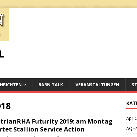
L
HRICHTEN
BARN TALK
VERANSTALTUNGEN
S
018
KAT
ApH
trianRHA Futurity 2019: am Montag
rtet Stallion Service Action
AQH