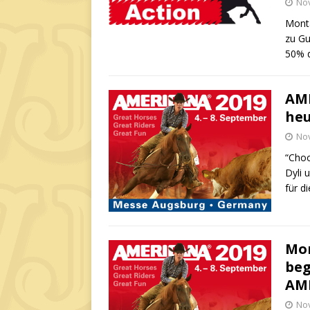
No
Monta
zu Gu
50% d
AME
heu
No
“Choo
Dyli 
für d
Mor
beg
AM
No