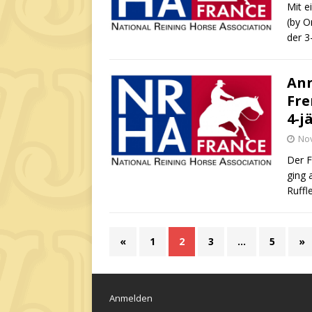
Mit e
(by O
der 3
Ann
Fre
4-j
No
Der F
ging 
Ruffl
«
1
2
3
…
5
»
Anmelden