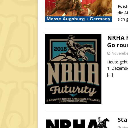
Es is
die 
sich 
NRHA F
Go rou
November
Heute geht 
1. Dezember
[…]
Sta
No