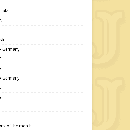
Talk
A
tyle
 Germany
S
A
 Germany
A
G
L
ions of the month